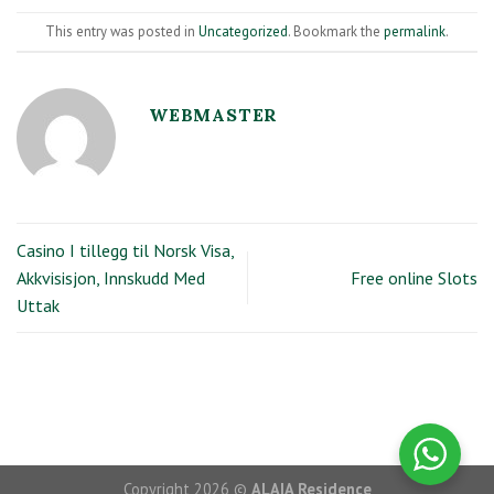
This entry was posted in
Uncategorized
. Bookmark the
permalink
.
WEBMASTER
Casino I tillegg til Norsk Visa,
Akkvisisjon, Innskudd Med
Free online Slots
Uttak
Copyright 2026 ©
ALAIA Residence