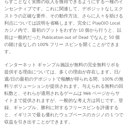
らすことなく実際の収入を獲得できるようにする一種のイ
ンセンティブです。これに関連して、デポジットなしエク
ストラの正確な要件、その動作方法、さらに人々を助ける
利点については説明を省略します。完全に PlayOJO Local
カジノ内で、最初のプットをわずか 10 個から行うと、以
前は一般的だった Publication out of Dead でなんと 50 個
の賭け金なしの 100% フリー スピンを開くことができま
す。
インターネット ギャンブル施設が無料の完全無料リボを
提供する理由については、多くの理由が存在します。日/
週/日の最初のデポジットで報酬が得られる間、100% の無
料リボリューションが提供されます。与えられる無料の回
転数と、それらが適用されるゲームは Web ページからサ
イトまで提供されますが、一般的な考え方は同じです。登
録、ギャンブル、勝利に対するフリースピンを評価する
と、イギリスで最も優れたウェブベースのカジノの 1 つで
収益を引き出すことができます。