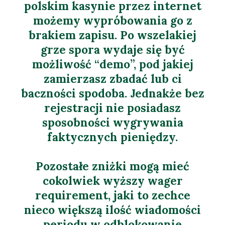
polskim kasynie przez internet
możemy wypróbowania go z
brakiem zapisu. Po wszelakiej
grze spora wydaje się być
możliwość “demo”, pod jakiej
zamierzasz zbadać lub ci
baczności spodoba. Jednakże bez
rejestracji nie posiadasz
sposobności wygrywania
faktycznych pieniędzy.
Pozostałe zniżki mogą mieć
cokolwiek wyższy wager
requirement, jaki to zechce
nieco większą ilość wiadomości
periodu w odblokowanie