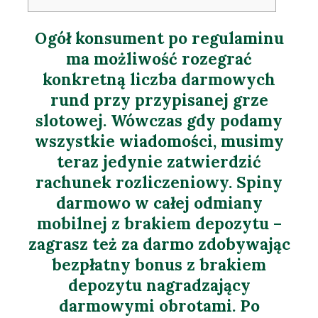
Ogół konsument po regulaminu
ma możliwość rozegrać
konkretną liczba darmowych
rund przy przypisanej grze
slotowej. Wówczas gdy podamy
wszystkie wiadomości, musimy
teraz jedynie zatwierdzić
rachunek rozliczeniowy. Spiny
darmowo w całej odmiany
mobilnej z brakiem depozytu –
zagrasz też za darmo zdobywając
bezpłatny bonus z brakiem
depozytu nagradzający
darmowymi obrotami. Po