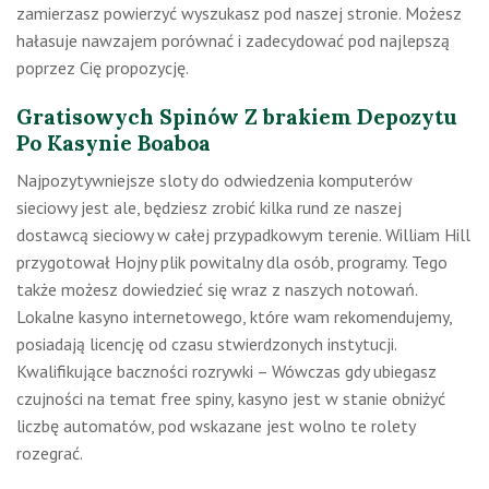
zamierzasz powierzyć wyszukasz pod naszej stronie. Możesz
hałasuje nawzajem porównać i zadecydować pod najlepszą
poprzez Cię propozycję.
Gratisowych Spinów Z brakiem Depozytu
Po Kasynie Boaboa
Najpozytywniejsze sloty do odwiedzenia komputerów
sieciowy jest ale, będziesz zrobić kilka rund ze naszej
dostawcą sieciowy w całej przypadkowym terenie. William Hill
przygotował Hojny plik powitalny dla osób, programy. Tego
także możesz dowiedzieć się wraz z naszych notowań.
Lokalne kasyno internetowego, które wam rekomendujemy,
posiadają licencję od czasu stwierdzonych instytucji.
Kwalifikujące baczności rozrywki – Wówczas gdy ubiegasz
czujności na temat free spiny, kasyno jest w stanie obniżyć
liczbę automatów, pod wskazane jest wolno te rolety
rozegrać.