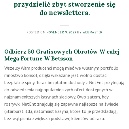
przydzielić zbyt stworzenie się
do newslettera.
POSTED ON
NOVEMBER 9, 2023
BY
WEBMASTER
Odbierz 50 Gratisowych Obrotów W całej
Mega Fortune W Betsson
Wszelcy Wam producenci mogą mieć we własnym portfolio
mnóstwo konsol, dzięki wskazane jest wolno dostać
bezpłatne spiny. Teraz bezpłatne dochody z NetEnt przylegają
do odwiedzenia najpopularniejszych ofert dostępnych w
najznamienitszych kasynach sieciowy.
Owo zatem, hdy
rozrywki NetEnt znajdują się zapewne najlepsze na świecie
(Starburst itd.), natomiast kasyna, które to je przedkładają,
bez wątpienia zwiększą podstawę klientów od razu.