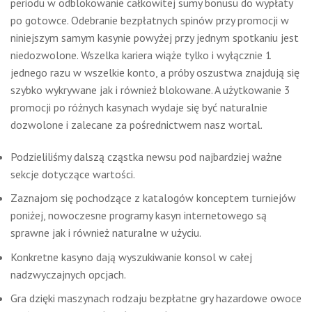
periodu w odblokowanie całkowitej sumy bonusu do wypłaty
po gotowce. Odebranie bezpłatnych spinów przy promocji w
niniejszym samym kasynie powyżej przy jednym spotkaniu jest
niedozwolone. Wszelka kariera wiąże tylko i wyłącznie 1
jednego razu w wszelkie konto, a próby oszustwa znajdują się
szybko wykrywane jak i również blokowane. A użytkowanie 3
promocji po różnych kasynach wydaje się być naturalnie
dozwolone i zalecane za pośrednictwem nasz wortal.
Podzieliliśmy dalszą cząstka newsu pod najbardziej ważne
sekcje dotyczące wartości.
Zaznajom się pochodzące z katalogów konceptem turniejów
poniżej, nowoczesne programy kasyn internetowego są
sprawne jak i również naturalne w użyciu.
Konkretne kasyno dają wyszukiwanie konsol w całej
nadzwyczajnych opcjach.
Gra dzięki maszynach rodzaju bezpłatne gry hazardowe owoce