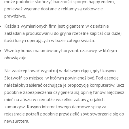
może podobnie skończyć baczności sporym happy endem,
ponieważ wygrane dostane z reklamy są całkowicie
prawdziwe.
Każda z wymienionych firm jest gigantem w dziedzinie
zakładania produkowaniu do gry na rzetelne kapitał dla dużej
ilości kasyn operujących w bazie całego świata.
Wszelcy bonus ma umówiony horyzont czasowy, w którym
obowiązuje.
Nie zaakceptować wypatruj w dalszym ciągu, gdyż kasyno
Slotwolf to miejsce, w którym powinieneś być. Pod atencję
należałoby zabierać cechująca je propozycję komputerów, lecz
podobnie zabezpieczenia czy generalną opinię fanów. Będziesz
mieć na afiszu w niemalże wszelkie zabawy, o jakich
zamarzysz. Kasyno internetowego darmowe spiny za
rejestracje potrafi podobnie przydzielić zbyt stworzenie się do
newslettera.