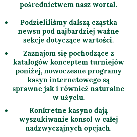
pośrednictwem nasz wortal.
Podzieliliśmy dalszą cząstka
newsu pod najbardziej ważne
sekcje dotyczące wartości.
Zaznajom się pochodzące z
katalogów konceptem turniejów
poniżej, nowoczesne programy
kasyn internetowego są
sprawne jak i również naturalne
w użyciu.
Konkretne kasyno dają
wyszukiwanie konsol w całej
nadzwyczajnych opcjach.