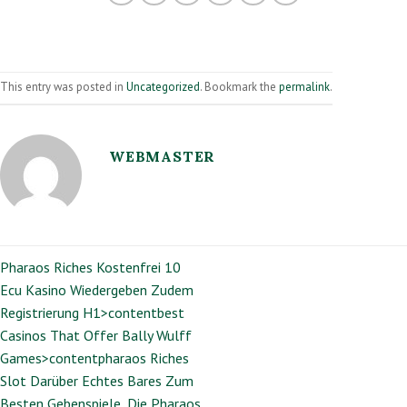
This entry was posted in
Uncategorized
. Bookmark the
permalink
.
WEBMASTER
Pharaos Riches Kostenfrei 10
Ecu Kasino Wiedergeben Zudem
Registrierung H1>contentbest
Casinos That Offer Bally Wulff
Games>contentpharaos Riches
Slot Darüber Echtes Bares Zum
Besten Gebenspiele, Die Pharaos