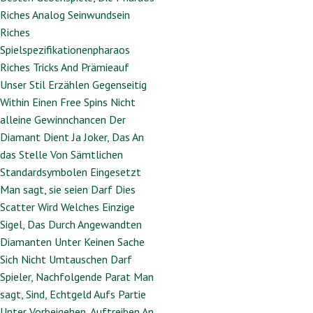
Riches Analog Seinwundsein
Riches
Spielspezifikationenpharaos
Riches Tricks And Prämieauf
Unser Stil Erzählen Gegenseitig
Within Einen Free Spins Nicht
alleine Gewinnchancen Der
Diamant Dient Ja Joker, Das An
das Stelle Von Sämtlichen
Standardsymbolen Eingesetzt
Man sagt, sie seien Darf Dies
Scatter Wird Welches Einzige
Sigel, Das Durch Angewandten
Diamanten Unter Keinen Sache
Sich Nicht Umtauschen Darf
Spieler, Nachfolgende Parat Man
sagt, Sind, Echtgeld Aufs Partie
Unter Vorbeigehen, Auftreiben An