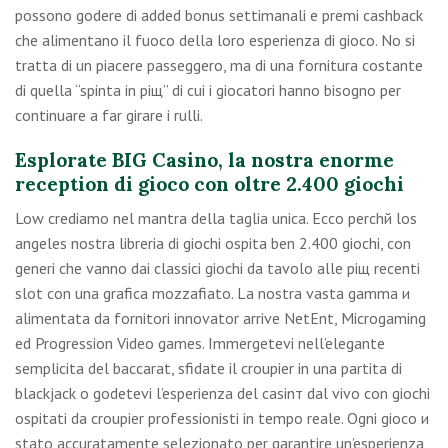
possono godere di added bonus settimanali e premi cashback
che alimentano il fuoco della loro esperienza di gioco. No si
tratta di un piacere passeggero, ma di una fornitura costante
di quella “spinta in piщ” di cui i giocatori hanno bisogno per
continuare a far girare i rulli.
Esplorate BIG Casino, la nostra enorme
reception di gioco con oltre 2.400 giochi
Low crediamo nel mantra della taglia unica. Ecco perchй los
angeles nostra libreria di giochi ospita ben 2.400 giochi, con
generi che vanno dai classici giochi da tavolo alle piщ recenti
slot con una grafica mozzafiato. La nostra vasta gamma и
alimentata da fornitori innovator arrive NetEnt, Microgaming
ed Progression Video games. Immergetevi nell’elegante
semplicitа del baccarat, sfidate il croupier in una partita di
blackjack o godetevi l’esperienza del casinт dal vivo con giochi
ospitati da croupier professionisti in tempo reale. Ogni gioco и
stato accuratamente selezionato per garantire un’esperienza