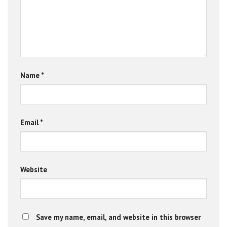
Name
*
Email
*
Website
Save my name, email, and website in this browser