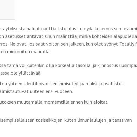
räytyksestä haluat nauttia. Istu alas ja löydä kokemus sen leviäm
n asetukset antavat sinun määrittää, minkä kohteiden alapuolella
rros.
Ne ovat, jos saat voiton sen jälkeen, kun olet syönyt Totally 
uten minimoituu määrällä.
ä tämä voi kuitenkin olla korkealla tasolla, ja kiinnostus uusimpa
siassa ole yllättävää.
oa yhteen, identifioivat sen ihmiset ylijäämäksi ja osallistut
almistautuvat uuteen ensi vuoteen.
toksen muutamalla momemtilla ennen kuin aloitat
oisempi sellaisten tosiseikkojen, kuten linnunlaulujen ja tanssivan