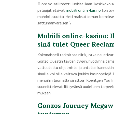
Tuore volatiliteetti luokitellaan “keskikoko
pelaajat etsivät
mobiili online-kasino
toistuv
mahdollisuutta. Heti maksuttoman kierrokse
sattumanvaraisen ‘?
Mobiili online-kasino: 
sinä tulet Queer Recla
Kokonaispeli tarkoittaa niitä, jotka nauttivat 
Gonzo Questin täyden tyypin, hyödynnä tämän 
valtuutettu ohjelmisto ja antelias kannustin
sinulla voi olla valtava joukko kasinopelejä
menoihin luomalla sisältöä “Roentgen You I
suunnittelevat liittyvänsä uudelleen tarpee
mukaan.
Gonzos Journey Megawa
tuntuman