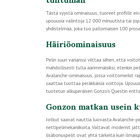
Tästä syystä ominaisuus, tuoreet profiilit eiv
upouusia valintoja 12 000 minuutista tai jop
yhdistelmää, joka tuo pallomaisen 100 prosen
Häiriöominaisuus
Pelin suuri varianssi viittaa siihen, että voi
mahdollisesti tulla äärimmäisiksi, etenkin pe
Avalanche-ominaisuus, jossa voittomerkit räj
saattaa tuottaa peräkkäisiä voittoja. Upouus
tuotetun alkuperäisen Gonzo’s Questin erittäin
Gonzon matkan usein k
Jotkut saavat nauttia luovasta Avalanche-peli
nettipelimekaniikoita. Valtavat modernit jätt
lisäbonuspelit ovat yhtä tärkeitä kuin ilmai