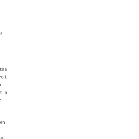
a
ttaa
voit
ä
t ja
n
Sen
nun