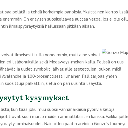
ät saa pelätä ja tehdä korkeimpia panoksia. Yksittäinen kierros lisää
a enemmän. On erityisen suositeltavaa auttaa vetoa, jos ei ole oll
tin ilmaispyöräytyksiä hallussaan pitkään aikaan.
tot voivat ilmeisesti tulla nopeammin, mutta ne voivat
lien eri lisäbonuksilla sekä Megaways-mekaniikalla. Pelissä on uusi
ähtävät ja uudet symbolit jäävät alle asetettujen joukon, mikä
i Avalanche ja 100-prosenttisesti ilmainen Fall tarjoaa yhden
 suosittuja palkattiin, siellä on pari uusinta lisäystä.
ysytyt kysymykset
stä, kun taas joku muu suosii vanhanaikaisia ​​pyöriviä keloja
ipotit ovat suuri murto muiden ammattilaisten kanssa. Vaikka joille
spyöräytysominaisuudet. Näin ollen päätin arvioida Gonzo’s Journeyn