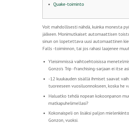
Quake-toiminto
Voit mahdollisesti nähdä, kuinka monesta pyö
jälkeen. Monimutkaiset automaattisen toisto
sinun on lopetettava uusi automaattinen kie
Falls -toiminnon, tai jos rahasi laajenee mu
Yleisimmissä vaihtoehtoisissa menetelmiss
Gonzo’s Trip -franchising-sarjaan ei itse a
-12 kuukauden sisällä ihmiset saavat vaiht
tuoreeseen vuosiluonnokseen, koska he v
Haluatko tehdä nopean kokoonpanon muu
matkapuhelimellasi?
Kokonaispeli on lisäksi paljon mielenkiint
Gonzon, vuoksi.