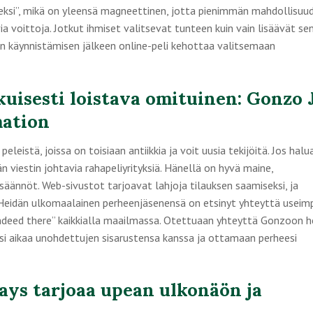
iseksi”, mikä on yleensä magneettinen, jotta pienimmän mahdollisuu
ia voittoja. Jotkut ihmiset valitsevat tunteen kuin vain lisäävät se
n käynnistämisen jälkeen online-peli kehottaa valitsemaan
Ikuisesti loistava omituinen: Gonzo 
mation
peleistä, joissa on toisiaan antiikkia ja voit uusia tekijöitä. Jos halu
viestin johtavia rahapeliyrityksiä. Hänellä on hyvä maine,
säännöt. Web-sivustot tarjoavat lahjoja tilauksen saamiseksi, ja
. Heidän ulkomaalainen perheenjäsenensä on etsinyt yhteyttä useimp
ndeed there” kaikkialla maailmassa. Otettuaan yhteyttä Gonzoon h
ksi aikaa unohdettujen sisarustensa kanssa ja ottamaan perheesi
ys tarjoaa upean ulkonäön ja