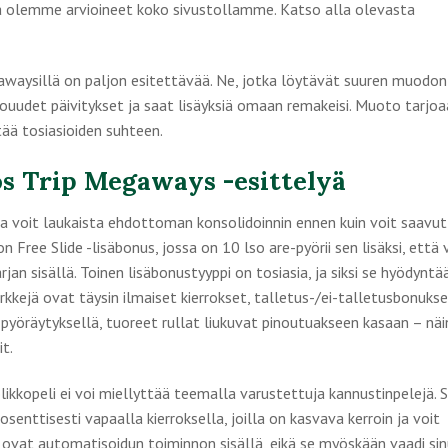
ta olemme arvioineet koko sivustollamme. Katso alla olevasta
awaysillä on paljon esitettävää. Ne, jotka löytävät suuren muodon
ouudet päivitykset ja saat lisäyksiä omaan remakeisi. Muoto tarjoa
tää tosiasioiden suhteen.
os Trip Megaways -esittelyä
 ja voit laukaista ehdottoman konsolidoinnin ennen kuin voit saavu
n Free Slide -lisäbonus, jossa on 10 lso are-pyörii sen lisäksi, että 
an sisällä. Toinen lisäbonustyyppi on tosiasia, ja siksi se hyödyntä
rkkejä ovat täysin ilmaiset kierrokset, talletus-/ei-talletusbonukse
la pyöräytyksellä, tuoreet rullat liukuvat pinoutuakseen kasaan – näi
it.
ikkopeli ei voi miellyttää teemalla varustettuja kannustinpelejä. 
enttisesti vapaalla kierroksella, joilla on kasvava kerroin ja voit
ovat automatisoidun toiminnon sisällä, eikä se myöskään vaadi si