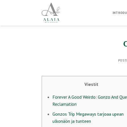
Skip
to
INTRODU
content
POST
Viestit
Forever A Good Weirdo: Gonzo And Que
Reclamation
Gonzos Trip Megaways tarjoaa upean
ulkonäön ja tunteen