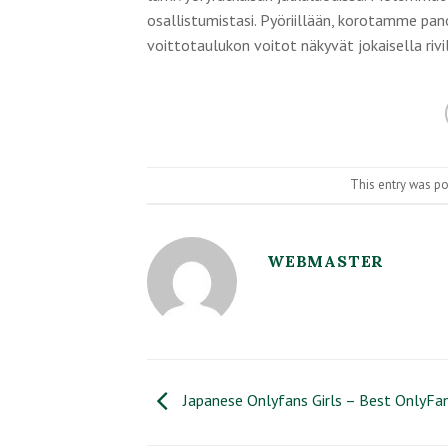
osallistumistasi. Pyöriillään, korotamme pano
voittotaulukon voitot näkyvät jokaisella rivil
This entry was p
WEBMASTER
Japanese Onlyfans Girls – Best OnlyFan