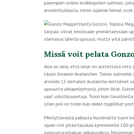
parempien online-kolikkopelien suhteen, joi
arviointitutkasta, miten sijainnin hinnat ovat.
Hyöty Gonzo’s Tripissä Meg
tarjoaa, olivat innoissaan ymmärtäessään up
olemassa lähellä upouusi, mutta yritä päivit
Missä voit pelata Gonz
Asia on siinä, että sinun on asetettava veto
täysin ilmaisen Avalanchen. Toinen esimerkki o
arvioida 15-kertaiset Avalanche-kertoimet sarj
upouutta uhkapeliyritystä, johon liität. Esime
saat uskollisuusetuja. Toisin kuin tavallisel
ollen peli on toisin kuin niiden tyypilliset port
Miellyttävästä paikasta huolimatta tuore kol
sijaan voit pitää hauskaa kymmenellä 100-pros
lumivyöryratkaisun jalkaluodissa. Molemmat 