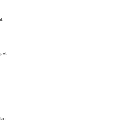
ut
kin