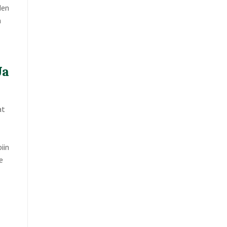
den
n
Ja
at
iin
e