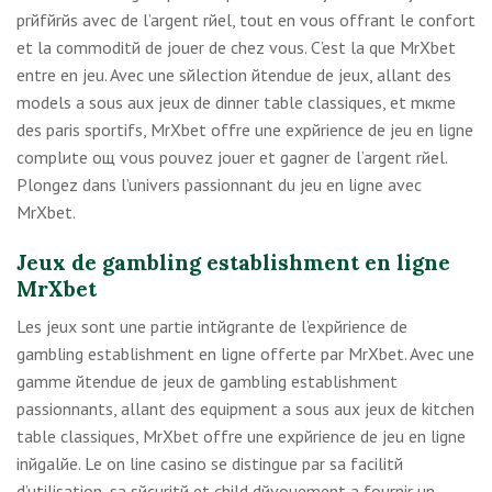
prйfйrйs avec de l’argent rйel, tout en vous offrant le confort
et la commoditй de jouer de chez vous. C’est lа que MrXbet
entre en jeu. Avec une sйlection йtendue de jeux, allant des
models а sous aux jeux de dinner table classiques, et mкme
des paris sportifs, MrXbet offre une expйrience de jeu en ligne
complиte oщ vous pouvez jouer et gagner de l’argent rйel.
Plongez dans l’univers passionnant du jeu en ligne avec
MrXbet.
Jeux de gambling establishment en ligne
MrXbet
Les jeux sont une partie intйgrante de l’expйrience de
gambling establishment en ligne offerte par MrXbet. Avec une
gamme йtendue de jeux de gambling establishment
passionnants, allant des equipment а sous aux jeux de kitchen
table classiques, MrXbet offre une expйrience de jeu en ligne
inйgalйe. Le on line casino se distingue par sa facilitй
d’utilisation, sa sйcuritй et child dйvouement а fournir un