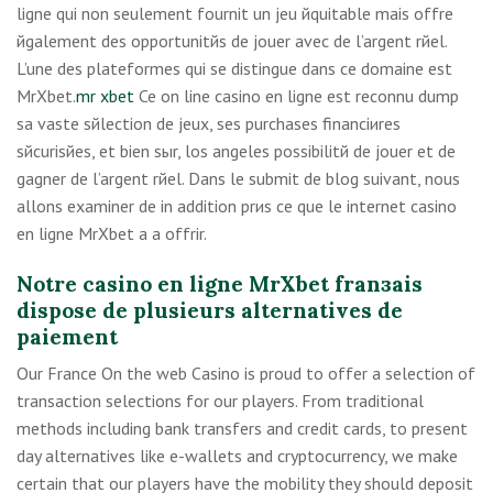
ligne qui non seulement fournit un jeu йquitable mais offre
йgalement des opportunitйs de jouer avec de l’argent rйel.
L’une des plateformes qui se distingue dans ce domaine est
MrXbet.
mr xbet
Ce on line casino en ligne est reconnu dump
sa vaste sйlection de jeux, ses purchases financiиres
sйcurisйes, et bien sыr, los angeles possibilitй de jouer et de
gagner de l’argent rйel. Dans le submit de blog suivant, nous
allons examiner de in addition prиs ce que le internet casino
en ligne MrXbet a а offrir.
Notre casino en ligne MrXbet franзais
dispose de plusieurs alternatives de
paiement
Our France On the web Casino is proud to offer a selection of
transaction selections for our players. From traditional
methods including bank transfers and credit cards, to present
day alternatives like e-wallets and cryptocurrency, we make
certain that our players have the mobility they should deposit