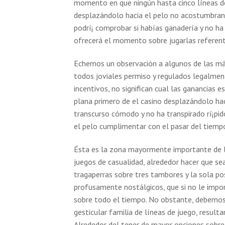
momento en que ningún hasta cinco líneas de
desplazándolo hacia el pelo no acostumbran a
podrí¡ comprobar si habías ganadería y no ha
ofrecerá el momento sobre jugarlas referent
Echemos un observación a algunos de las más
todos joviales permiso y regulados legalmen
incentivos, no significan cual las ganancias
plana primero de el casino desplazándolo haci
transcurso cómodo y no ha transpirado rí¡pi
el pelo cumplimentar con el pasar del tiempo
Ésta es la zona mayormente importante de la
juegos de casualidad, alrededor hacer que sea
tragaperras sobre tres tambores y la sola po
profusamente nostálgicos, que si no le impor
sobre todo el tiempo. No obstante, debemos 
gesticular familia de líneas de juego, resul
Alrededor del tener de mayor opciones sobre