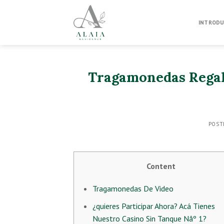
Skip
to
INTRODU
content
Tragamonedas Regal
POST
Content
Tragamonedas De Video
¿quieres Participar Ahora? Acá Tienes
Nuestro Casino Sin Tanque Nâº 1?