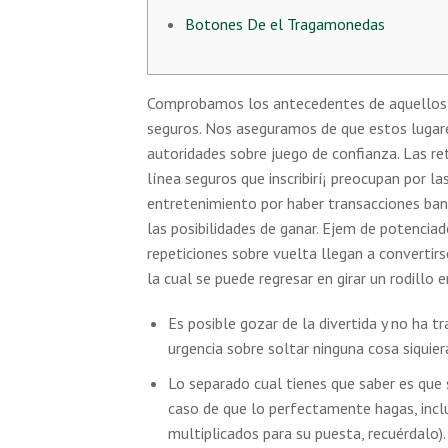
Botones De el Tragamonedas
Comprobamos los antecedentes de aquellos c
seguros. Nos aseguramos de que estos lugare
autoridades sobre juego de confianza. Las re
línea seguros que inscribirí¡ preocupan por l
entretenimiento por haber transacciones banc
las posibilidades de ganar. Ejem de potenciad
repeticiones sobre vuelta llegan a convertir
la cual se puede regresar en girar un rodill
Es posible gozar de la divertida y no ha t
urgencia sobre soltar ninguna cosa siquiera
Lo separado cual tienes que saber es que
caso de que lo perfectamente hagas, inclu
multiplicados para su puesta, recuérdalo).