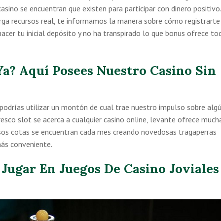
asino se encuentran que existen para participar con dinero positivo.
rga recursos real, te informamos la manera sobre cómo registrarte
hacer tu inicial depósito y no ha transpirado lo que bonus ofrece to
Ya? Aquí Posees Nuestro Casino Sin
odrías utilizar un montón de cual trae nuestro impulso sobre alg
esco slot se acerca a cualquier casino online, levante ofrece much
Esos cotas se encuentran cada mes creando novedosas tragaperras
más conveniente.
Jugar En Juegos De Casino Joviales