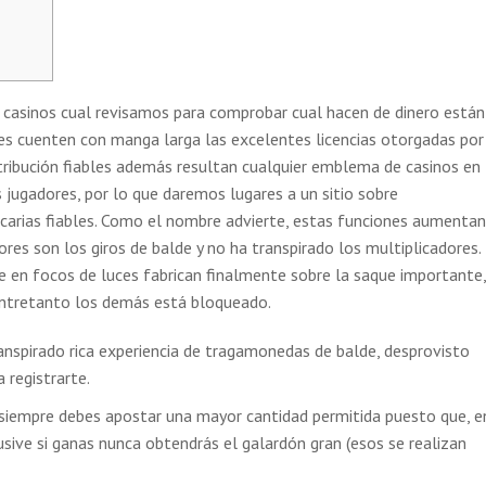
asinos cual revisamos para comprobar cual hacen de dinero están
s cuenten con manga larga las excelentes licencias otorgadas por
tribución fiables además resultan cualquier emblema de casinos en
as jugadores, por lo que daremos lugares a un sitio sobre
arias fiables.
Como el nombre advierte, estas funciones aumentan
ores son los giros de balde y no ha transpirado los multiplicadores.
se en focos de luces fabrican finalmente sobre la saque importante,
o entretanto los demás está bloqueado.
ranspirado rica experiencia de tragamonedas de balde, desprovisto
 registrarte.
 siempre debes apostar una mayor cantidad permitida puesto que, e
sive si ganas nunca obtendrás el galardón gran (esos se realizan