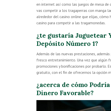
en internet así­ como las juegos de mesa de c
vas competir a los tragaperras con manga la
alrededor del casino online que elijas, cómo 
casino para competir a las tragamonedas.
¿te gustaría Juguetear 
Depósito Número 1?
Además de las nuevas prestaciones, además p
fresco entretenimiento. Una vez que algún fr
promociones y bonificaciones por probarlo. 
gratuito, con el fin de ofrecernos la opción 
¿acerca de cómo Podría 
Dinero Favorable?