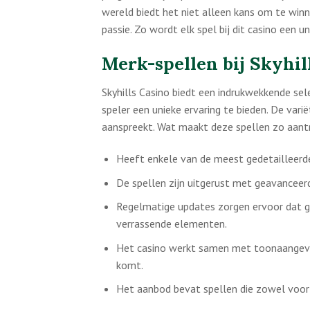
wereld biedt het niet alleen kans om te wi
passie. Zo wordt elk spel bij dit casino een u
Merk-spellen bij Skyhil
Skyhills Casino biedt een indrukwekkende sel
speler een unieke ervaring te bieden. De vari
aanspreekt. Wat maakt deze spellen zo aantre
Heeft enkele van de meest gedetailleerde 
De spellen zijn uitgerust met geavanceer
Regelmatige updates zorgen ervoor dat ge
verrassende elementen.
Het casino werkt samen met toonaangeve
komt.
Het aanbod bevat spellen die zowel voor 